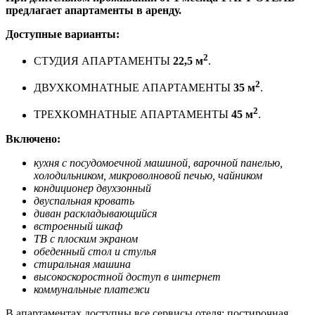
предлагает апартаменты в аренду.
Доступные варианты:
2
СТУДИЯ АПАРТАМЕНТЫ
22,5 м
.
2
ДВУХКОМНАТНЫЕ АПАРТАМЕНТЫ
35 м
.
2
ТРЕХКОМНАТНЫЕ АПАРТАМЕНТЫ
45 м
.
Включено:
кухня с посудомоечной машиной, варочной панелью,
холодильником, микроволновой печью, чайником
кондиционер двухзонный
двуспальная кровать
диван раскладывающийся
встроенный шкаф
ТВ с плоским экраном
обеденный стол и стулья
стиральная машина
высокоскоростной доступ в интернет
коммунальные платежи
В апартаментах доступны все сервисы отеля: постирочная,