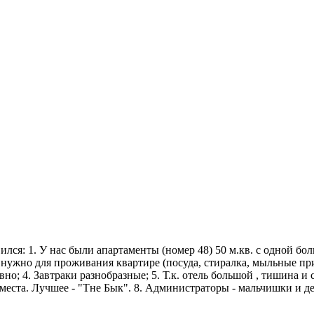
лся: 1. У нас были апартаменты (номер 48) 50 м.кв. с одной б
то нужно для проживания квартире (посуда, стиралка, мыльные пр
о; 4. Завтраки разнобразные; 5. Т.к. отель большой , тишина и с
ь места. Лучшее - "Tне Бык". 8. Администраторы - мальчишки и 