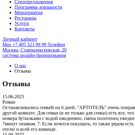
Спецпредложения
Программа лояльности
Мероприятия
Рестораны
Услуги
Контакты
Личный кабинет
Max
+7 495 323 99 99
Телефон
Москва,
Староалексеевская, 20
система онлайн-бронирования
О нас
Отзывы
Отзывы
15.06.2025
Роман
Останавливались семьёй на 6 дней. "АРТОТЕЛЬ" очень понрави
другой комнате. Для семьи (и не только для семьи) есть все, ч
номера бутылками с водой ежедневно, смена полотенец ежедневн
7минут пешком. 7. Если хочется покушать, то также рядом ест
отелю и всей его команде.
15.06.2025