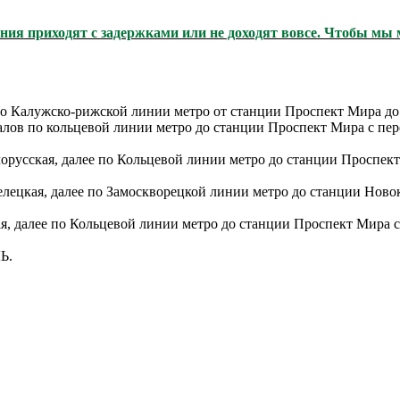
ния приходят с задержками или не доходят вовсе. Чтобы мы м
по Калужско-рижской линии метро от станции Проспект Мира до
залов по кольцевой линии метро до станции Проспект Мира с пе
лорусская, далее по Кольцевой линии метро до станции Проспек
елецкая, далее по Замоскворецкой линии метро до станции Нов
ая, далее по Кольцевой линии метро до станции Проспект Мира 
Ь.