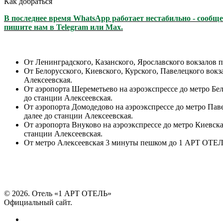
Как добраться
В последнее время WhatsApp работает нестабильно - сообще
пишите нам в Telegram или Max.
От Ленинградского, Казанского, Ярославского вокзалов 
От Белорусского, Киевского, Курского, Павелецкого вок
Алексеевская.
От аэропорта Шереметьево на аэроэкспрессе до метро Бе
до станции Алексеевская.
От аэропорта Домодедово на аэроэкспрессе до метро Пав
далее до станции Алексеевская.
От аэропорта Внуково на аэроэкспрессе до метро Киевск
станции Алексеевская.
От метро Алексеевская 3 минуты пешком до 1 АРТ ОТЕЛ
© 2026. Отель «1 АРТ ОТЕЛЬ»
Официальный сайт.